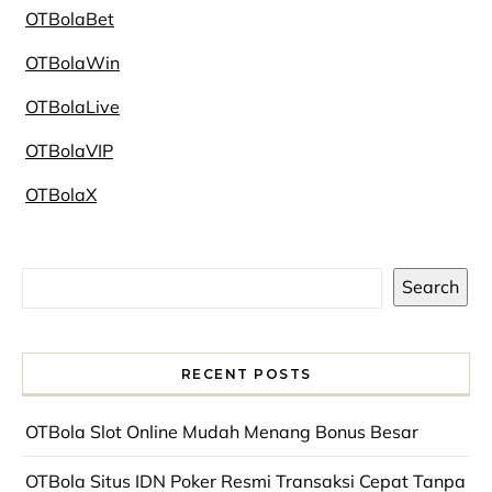
OTBolaBet
OTBolaWin
OTBolaLive
OTBolaVIP
OTBolaX
Search
RECENT POSTS
OTBola Slot Online Mudah Menang Bonus Besar
OTBola Situs IDN Poker Resmi Transaksi Cepat Tanpa