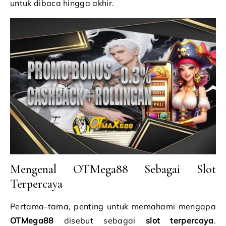
untuk dibaca hingga akhir.
Mengenal OTMega88 Sebagai Slot
Terpercaya
Pertama-tama, penting untuk memahami mengapa
OTMega88
disebut sebagai
slot terpercaya
.