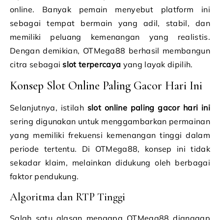
online. Banyak pemain menyebut platform ini
sebagai tempat bermain yang adil, stabil, dan
memiliki peluang kemenangan yang realistis.
Dengan demikian, OTMega88 berhasil membangun
citra sebagai
slot terpercaya
yang layak dipilih.
Konsep Slot Online Paling Gacor Hari Ini
Selanjutnya, istilah
slot online paling gacor hari ini
sering digunakan untuk menggambarkan permainan
yang memiliki frekuensi kemenangan tinggi dalam
periode tertentu. Di OTMega88, konsep ini tidak
sekadar klaim, melainkan didukung oleh berbagai
faktor pendukung.
Algoritma dan RTP Tinggi
Salah satu alasan mengapa OTMega88 dianggap