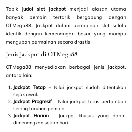
Topik
judol slot jackpot
menjadi alasan utama
banyak pemain tertarik bergabung dengan
OTMega88. Jackpot dalam permainan slot selalu
identik dengan kemenangan besar yang mampu
mengubah permainan secara drastis.
Jenis Jackpot di OTMega88
OTMega88 menyediakan berbagai jenis jackpot,
antara lain:
Jackpot Tetap
– Nilai jackpot sudah ditentukan
sejak awal.
Jackpot Progresif
– Nilai jackpot terus bertambah
seiring taruhan pemain.
Jackpot Harian
– Jackpot khusus yang dapat
dimenangkan setiap hari.