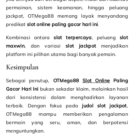
permainan, sistem keamanan, hingga peluang
jackpot, OTMega88 memang layak menyandang
predikat
slot online paling gacor hari ini
.
Kombinasi antara
slot terpercaya
, peluang
slot
maxwin
, dan variasi
slot jackpot
menjadikan
platform ini pilihan utama bagi banyak pemain.
Kesimpulan
Sebagai penutup,
OTMega88
Slot Online
Paling
Gacor Hari Ini
bukan sekadar klaim, melainkan hasil
dari konsistensi dalam menghadirkan layanan
terbaik. Dengan fokus pada
judol slot jackpot
,
OTMega88 mampu memberikan pengalaman
bermain yang seru, aman, dan berpotensi
menguntungkan.