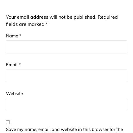
Your email address will not be published.
Required
fields are marked
*
Name
*
Email
*
Website
Save my name, email, and website in this browser for the