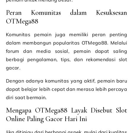
Peran Komunitas dalam Kesuksesan
OTMega88
Komunitas pemain juga memiliki peran penting
dalam membangun popularitas OTMega88. Melalui
forum dan media sosial, pemain dapat saling
berbagi pengalaman, tips, dan rekomendasi slot
gacor.
Dengan adanya komunitas yang aktif, pemain baru
dapat belajar lebih cepat dan merasa lebih percaya
diri saat bermain.
Mengapa OTMega88 Layak Disebut Slot
Online Paling Gacor Hari Ini
Jika ditinjau dari berbagai aspek, mulai dari kualitas