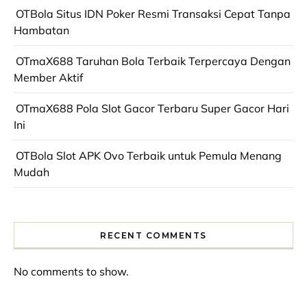
OTBola Situs IDN Poker Resmi Transaksi Cepat Tanpa
Hambatan
OTmaX688 Taruhan Bola Terbaik Terpercaya Dengan
Member Aktif
OTmaX688 Pola Slot Gacor Terbaru Super Gacor Hari
Ini
OTBola Slot APK Ovo Terbaik untuk Pemula Menang
Mudah
RECENT COMMENTS
No comments to show.