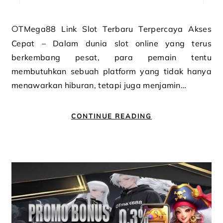
OTMega88 Link Slot Terbaru Terpercaya Akses
Cepat – Dalam dunia slot online yang terus
berkembang pesat, para pemain tentu
membutuhkan sebuah platform yang tidak hanya
menawarkan hiburan, tetapi juga menjamin…
CONTINUE READING