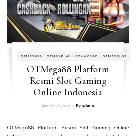
-
-
-
-
OTMAX688
OTMAXPLAY
OTMAXPRO
OTMAXSLOT
O
OTMega88 Platform
Resmi Slot Gaming
Online Indonesia
January 26, 2026
- By
admin
OTMega88 Platform Resmi Slot Gaming Online