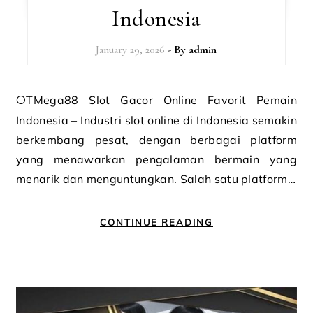
Indonesia
January 29, 2026
- By
admin
OTMega88 Slot Gacor Online Favorit Pemain
Indonesia – Industri slot online di Indonesia semakin
berkembang pesat, dengan berbagai platform
yang menawarkan pengalaman bermain yang
menarik dan menguntungkan. Salah satu platform…
CONTINUE READING