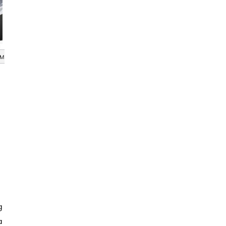
-
MAXSLOT
OTMEGA88
a