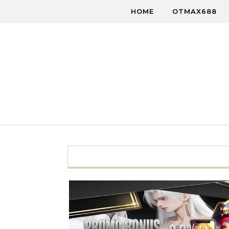
Skip to content
HOME
OTMAX688