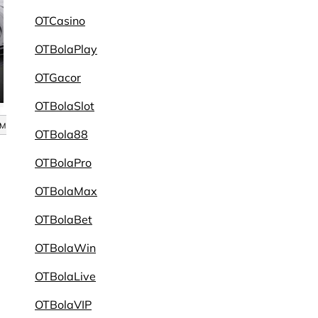
OTCasino
OTBolaPlay
OTGacor
OTBolaSlot
-
MAXSLOT
OTMEGA88
OTBola88
OTBolaPro
OTBolaMax
OTBolaBet
OTBolaWin
OTBolaLive
OTBolaVIP