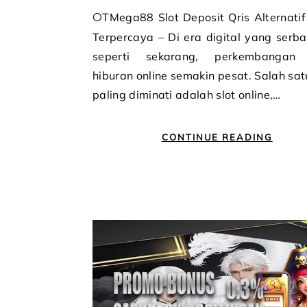
OTMega88 Slot Deposit Qris Alternatif Resmi
Terpercaya – Di era digital yang serb
seperti sekarang, perkembangan
hiburan online semakin pesat. Salah sa
paling diminati adalah slot online,…
CONTINUE READING