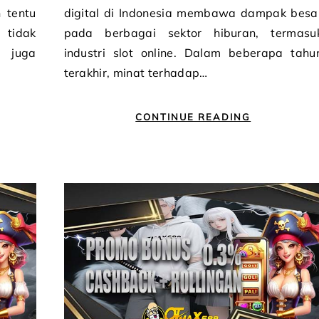
 tentu
digital di Indonesia membawa dampak besa
 tidak
pada berbagai sektor hiburan, termasu
i juga
industri slot online. Dalam beberapa tahu
terakhir, minat terhadap…
CONTINUE READING