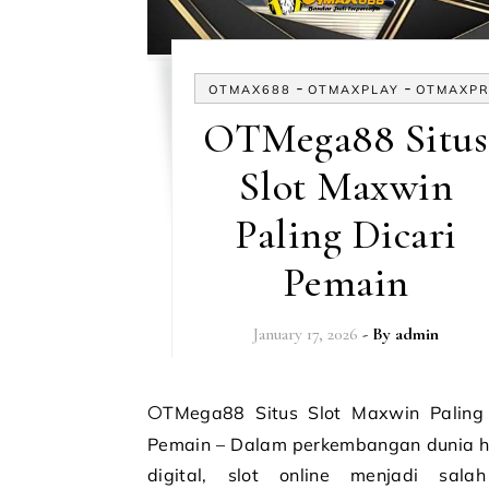
-
-
OTMAX688
OTMAXPLAY
OTMAXP
OTMega88 Situs
Slot Maxwin
Paling Dicari
Pemain
January 17, 2026
- By
admin
OTMega88 Situs Slot Maxwin Paling Dicari
Pemain – Dalam perkembangan dunia h
digital, slot online menjadi sala