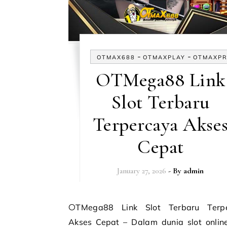
-
-
OTMAX688
OTMAXPLAY
OTMAXP
OTMega88 Link
Slot Terbaru
Terpercaya Akse
Cepat
January 27, 2026
- By
admin
OTMega88 Link Slot Terbaru Terpercaya
Akses Cepat – Dalam dunia slot onlin