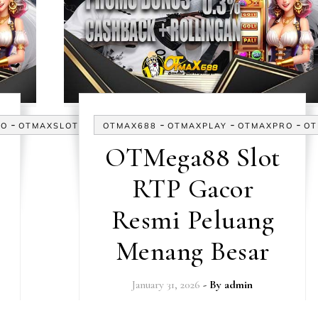
-
-
-
-
-
RO
OTMAXSLOT
OTMEGA88
OTMAX688
OTMAXPLAY
OTMAXPRO
OT
OTMega88 Slot
RTP Gacor
i
Resmi Peluang
Menang Besar
January 31, 2026
- By
admin