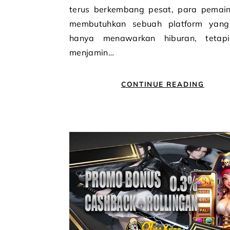
terus berkembang pesat, para pemain
membutuhkan sebuah platform yang
hanya menawarkan hiburan, tetap
menjamin…
CONTINUE READING