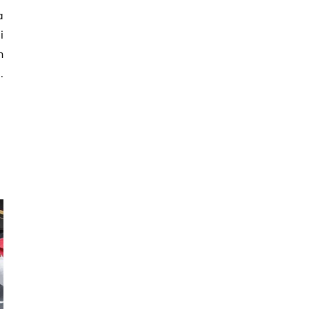
a
i
n
.