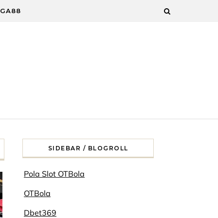
GA88
SIDEBAR / BLOGROLL
Pola Slot OTBola
OTBola
Dbet369