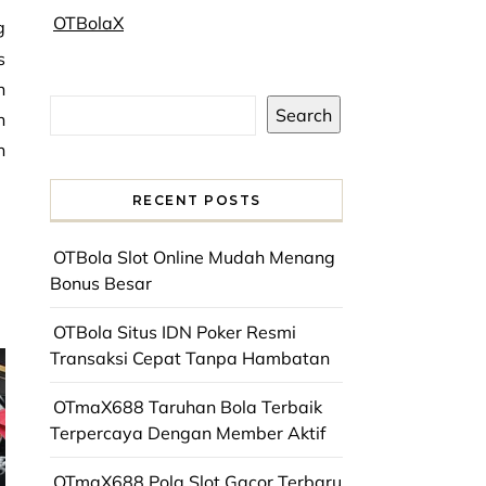
OTBolaX
s
n
Search
n
n
RECENT POSTS
OTBola Slot Online Mudah Menang
Bonus Besar
OTBola Situs IDN Poker Resmi
Transaksi Cepat Tanpa Hambatan
OTmaX688 Taruhan Bola Terbaik
Terpercaya Dengan Member Aktif
OTmaX688 Pola Slot Gacor Terbaru