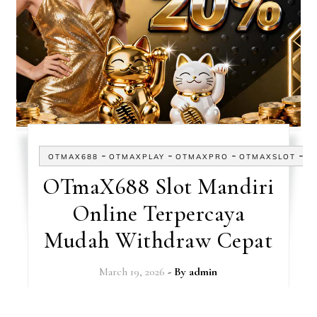
-
-
-
-
OTMAX688
OTMAXPLAY
OTMAXPRO
OTMAXSLOT
O
OTmaX688 Slot Mandiri
Online Terpercaya
Mudah Withdraw Cepat
March 19, 2026
- By
admin