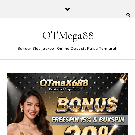
Skip to content
OTMega88
Bandar Slot Jackpot Online Deposit Pulsa Termurah