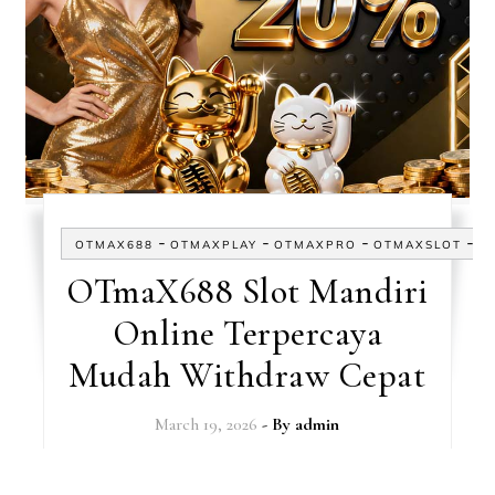
-
-
-
-
OTMAX688
OTMAXPLAY
OTMAXPRO
OTMAXSLOT
O
OTmaX688 Slot Mandiri
Online Terpercaya
Mudah Withdraw Cepat
March 19, 2026
- By
admin