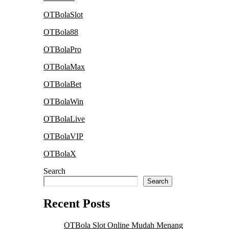
OTBolaSlot
OTBola88
OTBolaPro
OTBolaMax
OTBolaBet
OTBolaWin
OTBolaLive
OTBolaVIP
OTBolaX
Search
Search
Recent Posts
OTBola Slot Online Mudah Menang