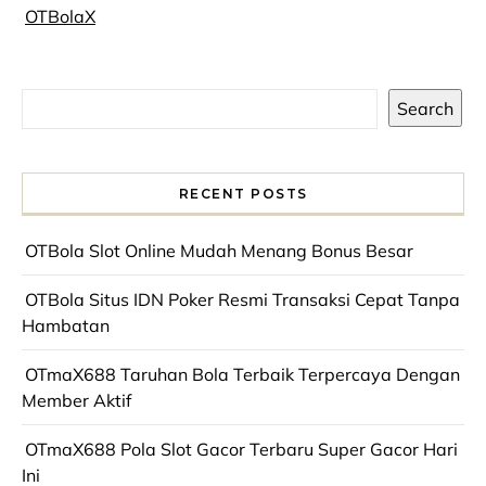
OTBolaX
Search
RECENT POSTS
OTBola Slot Online Mudah Menang Bonus Besar
OTBola Situs IDN Poker Resmi Transaksi Cepat Tanpa
Hambatan
OTmaX688 Taruhan Bola Terbaik Terpercaya Dengan
Member Aktif
OTmaX688 Pola Slot Gacor Terbaru Super Gacor Hari
Ini