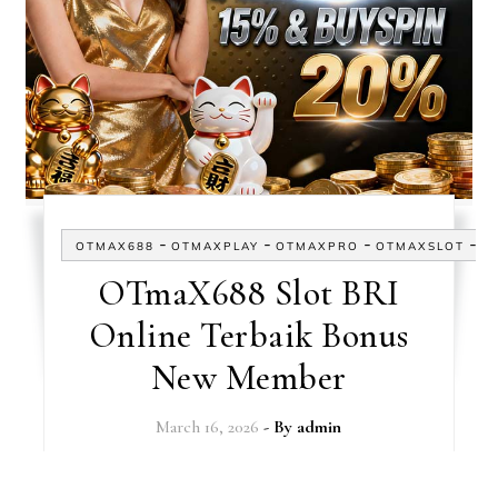
-
-
-
-
OTMAX688
OTMAXPLAY
OTMAXPRO
OTMAXSLOT
O
OTmaX688 Slot BRI
Online Terbaik Bonus
New Member
March 16, 2026
- By
admin