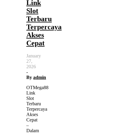
Link
Slot
Terbaru
Terpercaya
Akses
Cepat
January
27,
2026
-
By
admin
OTMega88
Link
Slot
Terbaru
Terpercaya
Akses
Cepat
–
Dalam