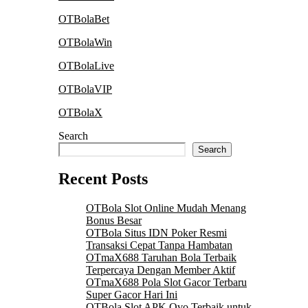
OTBolaBet
OTBolaWin
OTBolaLive
OTBolaVIP
OTBolaX
Search
Search
Recent Posts
OTBola Slot Online Mudah Menang
Bonus Besar
OTBola Situs IDN Poker Resmi
Transaksi Cepat Tanpa Hambatan
OTmaX688 Taruhan Bola Terbaik
Terpercaya Dengan Member Aktif
OTmaX688 Pola Slot Gacor Terbaru
Super Gacor Hari Ini
OTBola Slot APK Ovo Terbaik untuk