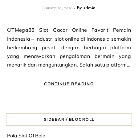
January 29, 2026
- By
admin
OTMega88 Slot Gacor Online Favorit Pemain
Indonesia – Industri slot online di Indonesia semakin
berkembang pesat, dengan berbagai platform
yang menawarkan pengalaman bermain yang
menarik dan menguntungkan. Salah satu platform…
CONTINUE READING
SIDEBAR / BLOGROLL
Pola Slot OTBola