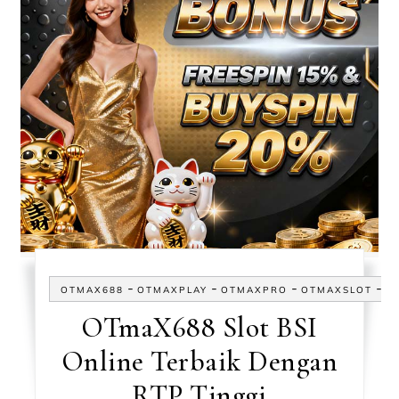
-
-
-
-
OTMAX688
OTMAXPLAY
OTMAXPRO
OTMAXSLOT
O
OTmaX688 Slot BSI
Online Terbaik Dengan
RTP Tinggi