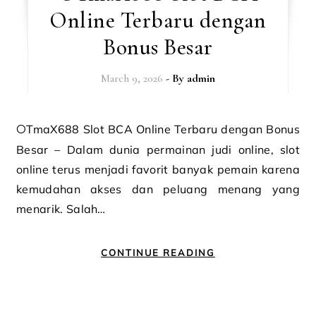
Online Terbaru dengan
Bonus Besar
March 9, 2026
- By
admin
OTmaX688 Slot BCA Online Terbaru dengan Bonus
Besar – Dalam dunia permainan judi online, slot
online terus menjadi favorit banyak pemain karena
kemudahan akses dan peluang menang yang
menarik. Salah…
CONTINUE READING