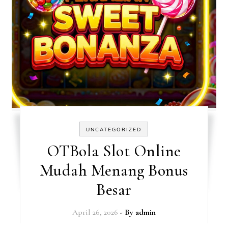
UNCATEGORIZED
OTBola Slot Online
Mudah Menang Bonus
Besar
April 26, 2026
- By
admin