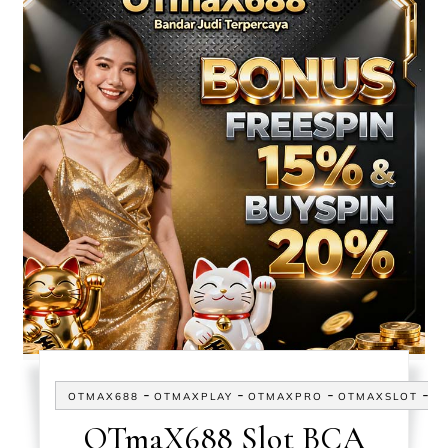
-
-
-
-
OTMAX688
OTMAXPLAY
OTMAXPRO
OTMAXSLOT
O
OTmaX688 Slot BCA