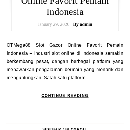
Online Favorit Pemain
Indonesia
January 29, 2026
- By
admin
OTMega88 Slot Gacor Online Favorit Pemain
Indonesia – Industri slot online di Indonesia semakin
berkembang pesat, dengan berbagai platform yang
menawarkan pengalaman bermain yang menarik dan
menguntungkan. Salah satu platform…
CONTINUE READING
SIDEBAR / BLOGROLL