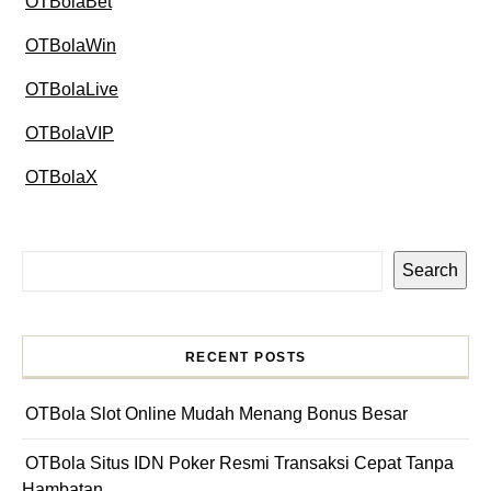
OTBolaBet
OTBolaWin
OTBolaLive
OTBolaVIP
OTBolaX
Search
RECENT POSTS
OTBola Slot Online Mudah Menang Bonus Besar
OTBola Situs IDN Poker Resmi Transaksi Cepat Tanpa
Hambatan