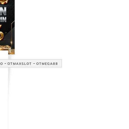
-
-
RO
OTMAXSLOT
OTMEGA88