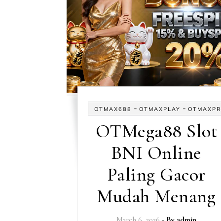
-
-
OTMAX688
OTMAXPLAY
OTMAXP
OTMega88 Slot
BNI Online
Paling Gacor
Mudah Menang
March 6, 2026
- By
admin