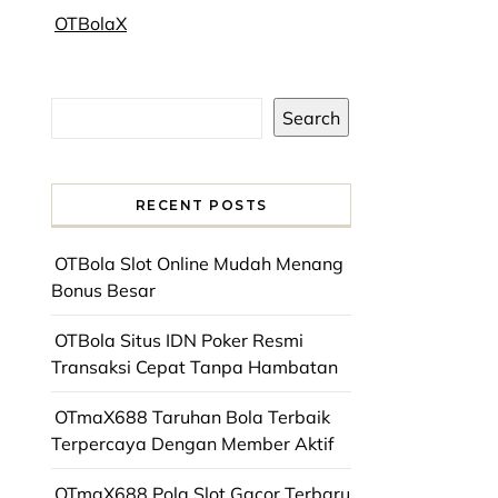
OTBolaX
Search
RECENT POSTS
OTBola Slot Online Mudah Menang
Bonus Besar
OTBola Situs IDN Poker Resmi
Transaksi Cepat Tanpa Hambatan
OTmaX688 Taruhan Bola Terbaik
Terpercaya Dengan Member Aktif
OTmaX688 Pola Slot Gacor Terbaru