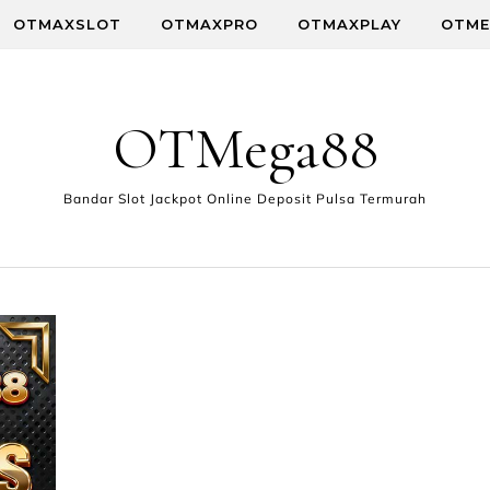
OTMAXSLOT
OTMAXPRO
OTMAXPLAY
OTME
OTMega88
Bandar Slot Jackpot Online Deposit Pulsa Termurah