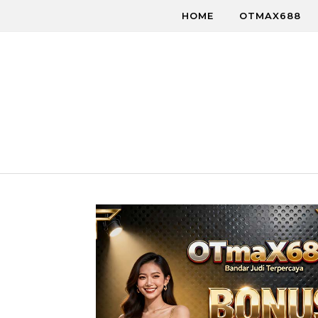
Skip to content
HOME
OTMAX688